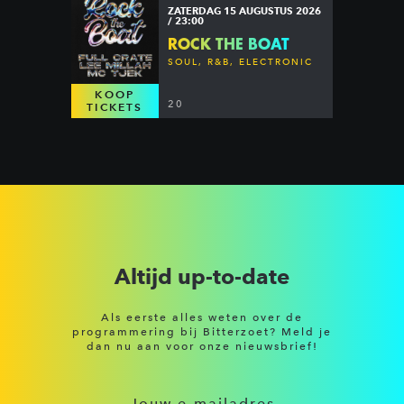
ZATERDAG 15 AUGUSTUS 2026
/ 23:00
ROCK THE BOAT
SOUL, R&B, ELECTRONIC
KOOP
20
TICKETS
Altijd up-to-date
Als eerste alles weten over de
programmering bij Bitterzoet? Meld je
dan nu aan voor onze nieuwsbrief!