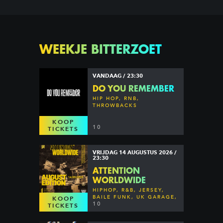
WEEKJE BITTERZOET
VANDAAG / 23:30
DO YOU REMEMBER
HIP HOP, RNB,
THROWBACKS
KOOP
10
TICKETS
VRIJDAG 14 AUGUSTUS 2026 /
23:30
ATTENTION
WORLDWIDE
HIPHOP, R&B, JERSEY,
BAILE FUNK, UK GARAGE,
KOOP
DANCEHALL & MORE
10
TICKETS