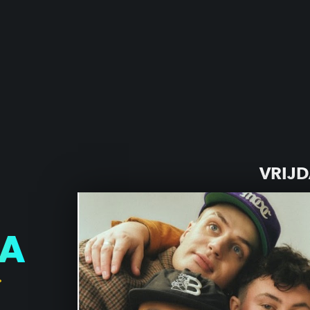
VRIJD
A
P