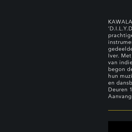
KAWALA 
‘D.I.L.Y.
prachtig
instrume
gedeelde
Iver. Me
van indi
begon de
hun muzi
en dansb
Deuren 
Aanvang