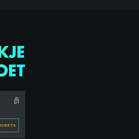
KJE
OET
ICKETS