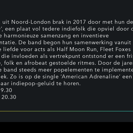
uit Noord-London brak in 2017 door met hun d
D’, een plaat vol tedere indiefolk die opviel door 
e harmonieuze samenzang en inventieve
ntatie. De band begon hun samenwerking vanuit
 liefde voor acts als Half Moon Run, Fleet Foxes
t die invloeden als vertrekpunt ontstond er een fr
e, folk en afrobeat gestoelde ritmes. Door de jar
 band steeds meer popelementen te implemente
ek. Zo is op de single ‘American Adrenaline’ een 
aar indiepop-geluid te horen.
19.30
 20.30