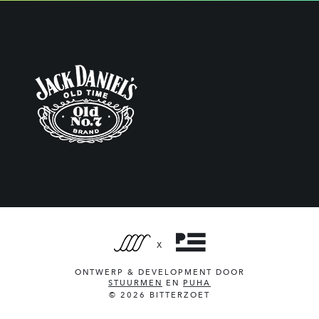
X
ONTWERP & DEVELOPMENT DOOR
STUURMEN
EN
PUHA
© 2026 BITTERZOET