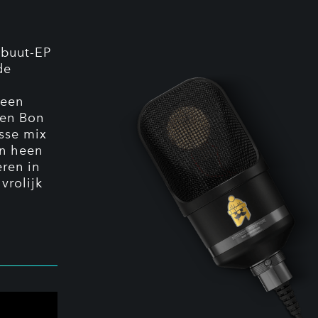
ebuut-EP
de
 een
 en Bon
isse mix
en heen
ren in
vrolijk