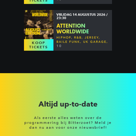
TICKETS
VRIJDAG 14 AUGUSTUS 2026 /
23:30
ATTENTION
WORLDWIDE
HIPHOP, R&B, JERSEY,
BAILE FUNK, UK GARAGE,
KOOP
DANCEHALL & MORE
10
TICKETS
Altijd up-to-date
Als eerste alles weten over de
programmering bij Bitterzoet? Meld je
dan nu aan voor onze nieuwsbrief!