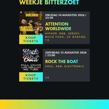
WEEKJE BITTERZOET
VRIJDAG 14 AUGUSTUS 2026 /
23:30
ATTENTION
WORLDWIDE
HIPHOP, R&B, JERSEY,
BAILE FUNK, UK GARAGE,
KOOP
DANCEHALL & MORE
10
TICKETS
ZATERDAG 15 AUGUSTUS 2026
/ 23:00
ROCK THE BOAT
SOUL, R&B, ELECTRONIC
KOOP
20
TICKETS