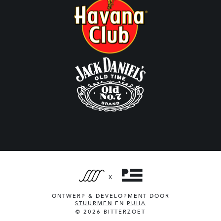
X
ONTWERP & DEVELOPMENT DOOR
STUURMEN
EN
PUHA
© 2026 BITTERZOET