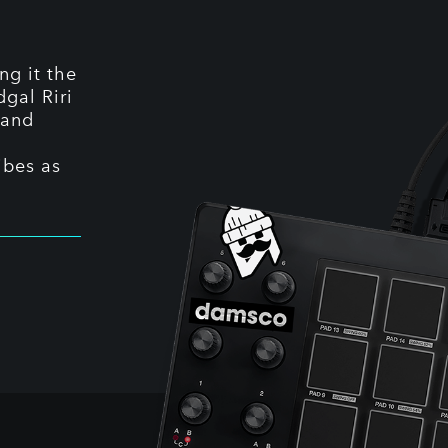
ng it the
gal Riri
 and
ibes as