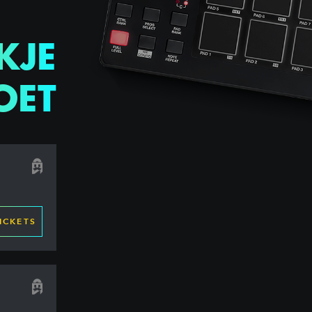
KJE
OET
ICKETS