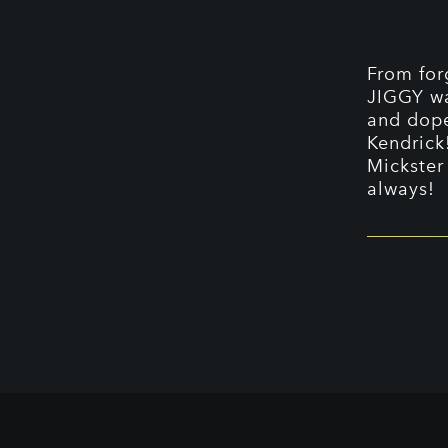
From forg
JIGGY wa
and dope
Kendrick
Mickster
always!