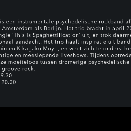
is een instrumentale psychedelische rockband a
l Amsterdam als Berlijn. Het trio bracht in april 
ngle ‘This Is Spaghettification’ uit, en trok daarm
onaal aandacht. Het trio haalt inspiratie uit band
in en Kikagaku Moyo, en weet zich te ondersch
htige en meeslepende liveshows. Tijdens optred
 ze moeiteloos tussen dromerige psychedelische
 groove rock.
19.30
 20.30