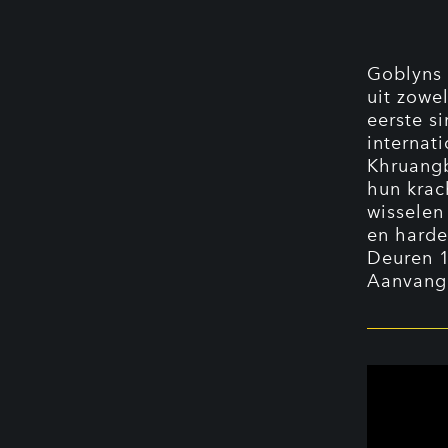
Goblyns 
uit zowe
eerste si
internati
Khruangb
hun krac
wisselen
en harde
Deuren 
Aanvang