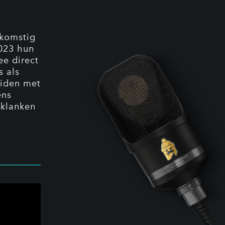
fkomstig
2023 hun
ee direct
s als
eiden met
ens
 klanken