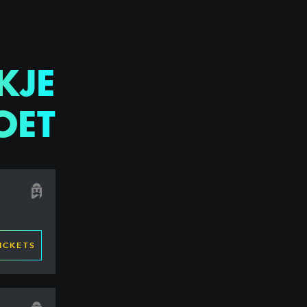
KJE
OET
ICKETS