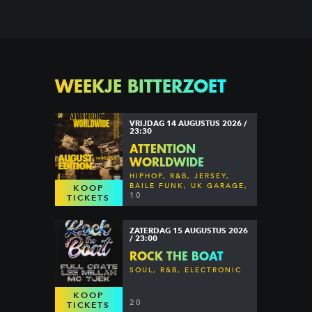
WEEKJE BITTERZOET
VRIJDAG 14 AUGUSTUS 2026 /
23:30
ATTENTION
WORLDWIDE
HIPHOP, R&B, JERSEY,
BAILE FUNK, UK GARAGE,
KOOP
DANCEHALL & MORE
10
TICKETS
ZATERDAG 15 AUGUSTUS 2026
/ 23:00
ROCK THE BOAT
SOUL, R&B, ELECTRONIC
KOOP
20
TICKETS