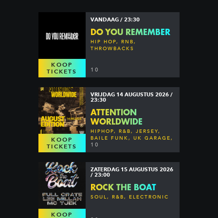
VANDAAG / 23:30
DO YOU REMEMBER
HIP HOP, RNB,
THROWBACKS
KOOP
10
TICKETS
VRIJDAG 14 AUGUSTUS 2026 /
23:30
ATTENTION
WORLDWIDE
HIPHOP, R&B, JERSEY,
BAILE FUNK, UK GARAGE,
KOOP
DANCEHALL & MORE
10
TICKETS
ZATERDAG 15 AUGUSTUS 2026
/ 23:00
ROCK THE BOAT
SOUL, R&B, ELECTRONIC
KOOP