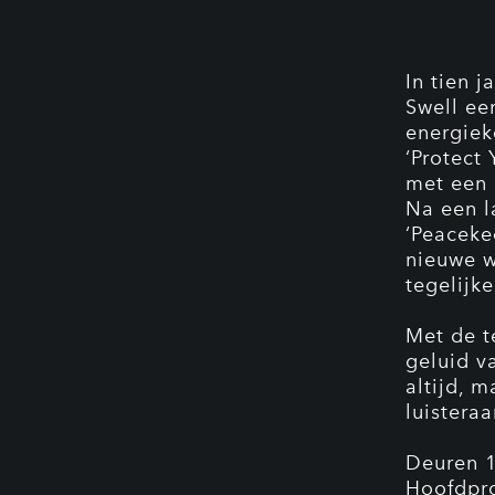
In tien j
Swell ee
energiek
‘Protect
met een 
Na een l
‘Peaceke
nieuwe w
tegelijk
Met de t
geluid v
altijd, 
luisteraa
Deuren 
Hoofdpr