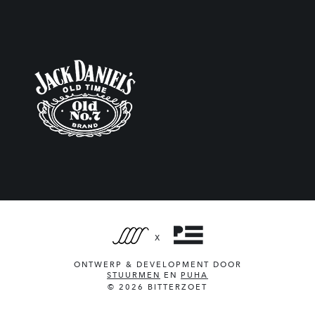
X
ONTWERP & DEVELOPMENT DOOR
STUURMEN
EN
PUHA
© 2026 BITTERZOET