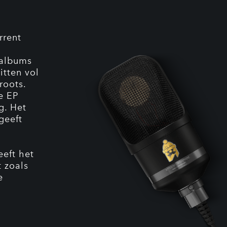
rrent
 albums
itten vol
roots.
e EP
g. Het
geeft
eeft het
t zoals
e