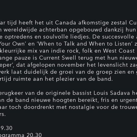
aar tijd heeft het uit Canada afkomstige zestal Cu
n wereldwijde achterban opgebouwd dankzij hun
e optredens en soulvolle liedjes. De succesvolle
 Your Own’ en ‘When to Talk and When to Listen’ z
kleurrijke mix van indie rock, folk en West Coast 
ange pauze is Current Swell terug met hun nieuw
eper’, dat afgelopen november het levenslicht za
erk laat duidelijk de groei van de groep zien en 
ertijd ruimte aan het plezier van de band.
erugkeer van de originele bassist Louis Sadava h
an de band nieuwe hoogten bereikt, fris en urgen
maar toch doordrenkt met nostalgie voor de trouw
rs.
19.30
ogramma 20.30