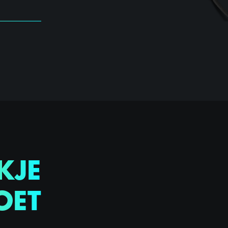
KJE
OET