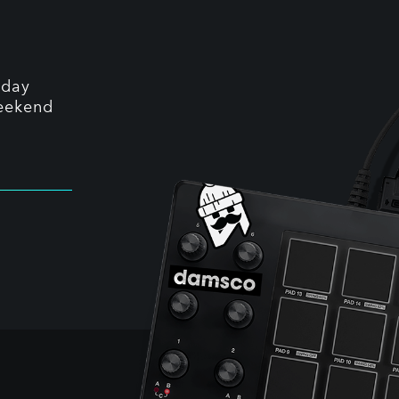
sday
weekend