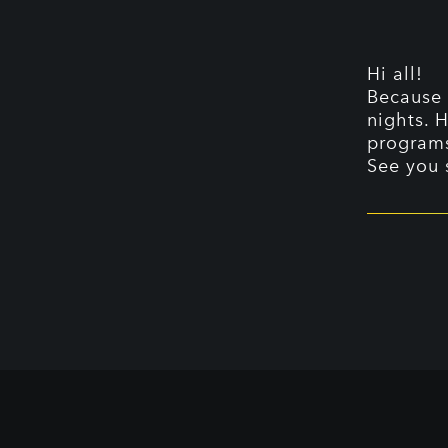
Hi all!
Because 
nights. 
programs
See you 