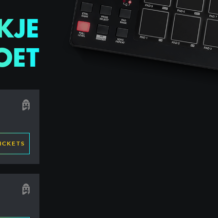
KJE
OET
ICKETS