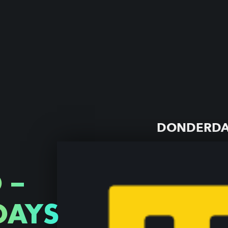
DONDERDAG
 –
DAYS