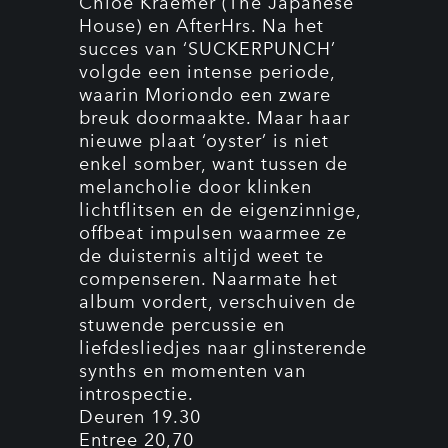
Chloe Kraemer (The Japanese
House) en AfterHrs. Na het
succes van ‘SUCKERPUNCH’
volgde een intense periode,
waarin Moriondo een zware
breuk doormaakte. Maar haar
nieuwe plaat ‘oyster’ is niet
enkel somber, want tussen de
melancholie door klinken
lichtflitsen en de eigenzinnige,
offbeat impulsen waarmee ze
de duisternis altijd weet te
compenseren. Naarmate het
album vordert, verschuiven de
stuwende percussie en
liefdesliedjes naar glinsterende
synths en momenten van
introspectie.
Deuren 19.30
Entree 20,70