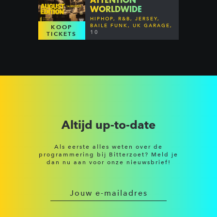
WORLDWIDE
HIPHOP, R&B, JERSEY,
BAILE FUNK, UK GARAGE,
KOOP
DANCEHALL & MORE
10
TICKETS
Altijd up-to-date
Als eerste alles weten over de
programmering bij Bitterzoet? Meld je
dan nu aan voor onze nieuwsbrief!