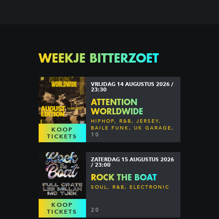
WEEKJE BITTERZOET
VRIJDAG 14 AUGUSTUS 2026 /
23:30
ATTENTION
WORLDWIDE
HIPHOP, R&B, JERSEY,
BAILE FUNK, UK GARAGE,
KOOP
DANCEHALL & MORE
10
TICKETS
ZATERDAG 15 AUGUSTUS 2026
/ 23:00
ROCK THE BOAT
SOUL, R&B, ELECTRONIC
KOOP
20
TICKETS