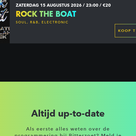
ZATERDAG 15 AUGUSTUS 2026 / 23:00 / €20
ROCK THE BOAT
SOUL, R&B, ELECTRONIC
KOOP T
Altijd up-to-date
Als eerste alles weten over de
programmering bij Bitterzoet? Meld je