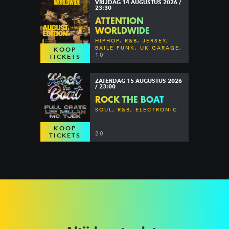
VRIJDAG 14 AUGUSTUS 2026 /
23:30
ATTENTION
WORLDWIDE
HIPHOP, R&B, JERSEY,
BAILE FUNK, UK GARAGE,
KOOP
DANCEHALL & MORE
10
TICKETS
ZATERDAG 15 AUGUSTUS 2026
/ 23:00
ROCK THE BOAT
SOUL, R&B, ELECTRONIC
KOOP
20
TICKETS