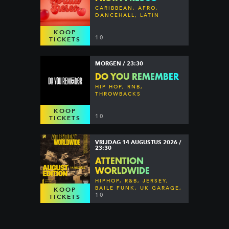
CARIBBEAN, AFRO,
DANCEHALL, LATIN
KOOP
10
TICKETS
MORGEN / 23:30
DO YOU REMEMBER
HIP HOP, RNB,
THROWBACKS
KOOP
10
TICKETS
VRIJDAG 14 AUGUSTUS 2026 /
23:30
ATTENTION
WORLDWIDE
HIPHOP, R&B, JERSEY,
BAILE FUNK, UK GARAGE,
KOOP
DANCEHALL & MORE
10
TICKETS