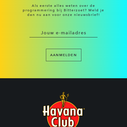
Als eerste alles weten over de
programmering bij Bitterzoet? Meld je
dan nu aan voor onze nieuwsbrief!
AANMELDEN