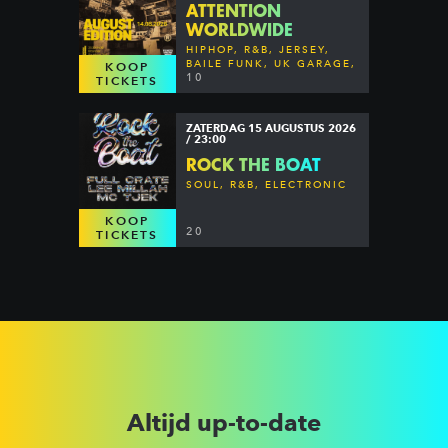
ATTENTION
WORLDWIDE
HIPHOP, R&B, JERSEY,
BAILE FUNK, UK GARAGE,
KOOP
DANCEHALL & MORE
10
TICKETS
ZATERDAG 15 AUGUSTUS 2026
/ 23:00
ROCK THE BOAT
SOUL, R&B, ELECTRONIC
KOOP
20
TICKETS
Altijd up-to-date