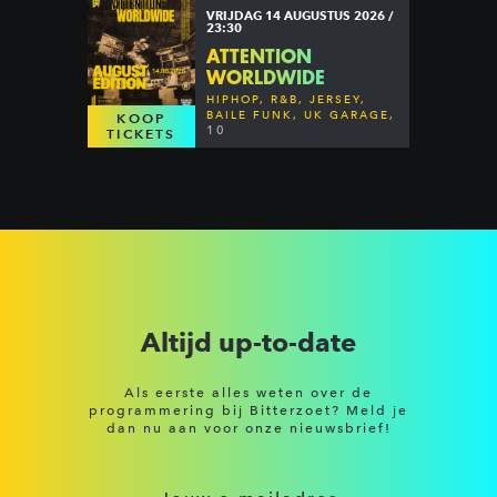
VRIJDAG 14 AUGUSTUS 2026 /
23:30
ATTENTION
WORLDWIDE
HIPHOP, R&B, JERSEY,
BAILE FUNK, UK GARAGE,
KOOP
DANCEHALL & MORE
10
TICKETS
Altijd up-to-date
Als eerste alles weten over de
programmering bij Bitterzoet? Meld je
dan nu aan voor onze nieuwsbrief!