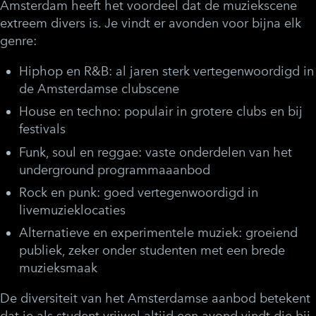
Amsterdam heeft het voordeel dat de muziekscene
extreem divers is. Je vindt er avonden voor bijna elk
genre:
Hiphop en R&B
: al jaren sterk vertegenwoordigd in
de Amsterdamse clubscene
House en techno
: populair in grotere clubs en bij
festivals
Funk, soul en reggae
: vaste onderdelen van het
underground programmaaanbod
Rock en punk
: goed vertegenwoordigd in
livemuzieklocaties
Alternatieve en experimentele muziek
: groeiend
publiek, zeker onder studenten met een brede
muzieksmaak
De diversiteit van het Amsterdamse aanbod betekent
dat je als student vrijwel altijd een avond vindt die bij