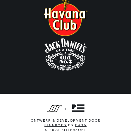
X
ONTWERP & DEVELOPMENT DOOR
STUURMEN
EN
PUHA
© 2026 BITTERZOET