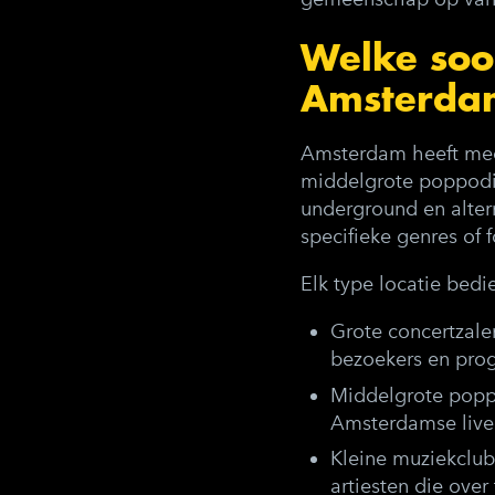
Welke soor
Amsterda
Amsterdam heeft meer
middelgrote poppodi
underground en altern
specifieke genres of 
Elk type locatie bedi
Grote concertzale
bezoekers en prog
Middelgrote pop
Amsterdamse live
Kleine muziekclub
artiesten die over