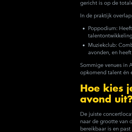
gericht is op de tota
In de praktijk overla
Poppodium:
Heeft
talentontwikkelin
Muziekclub:
Combi
avonden, en heeft 
Sommige venues in Am
opkomend talent én e
Hoe kies j
avond uit
De juiste concertlocat
naar de grootte van d
bereikbaar is en past