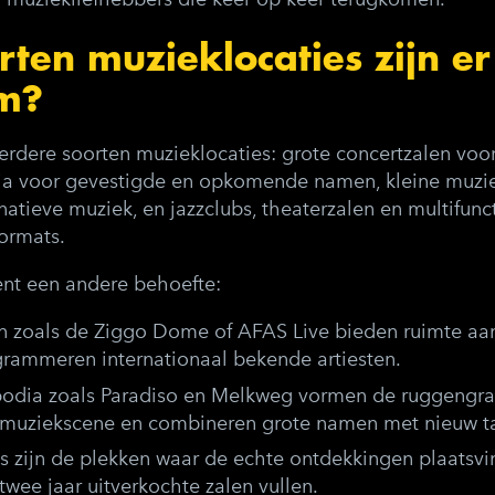
ten muzieklocaties zijn er
m?
dere soorten muzieklocaties: grote concertzalen voor 
a voor gevestigde en opkomende namen, kleine muzie
atieve muziek, en jazzclubs, theaterzalen en multifunc
formats.
ent een andere behoefte:
n
zoals de Ziggo Dome of AFAS Live bieden ruimte aa
rammeren internationaal bekende artiesten.
podia
zoals Paradiso en Melkweg vormen de ruggengra
muziekscene en combineren grote namen met nieuw ta
s
zijn de plekken waar de echte ontdekkingen plaatsvi
 twee jaar uitverkochte zalen vullen.