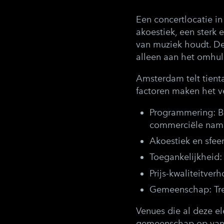
Een concertlocatie i
akoestiek, een sterk 
van muziek houdt. De
alleen aan het omhu
Amsterdam telt tienta
factoren maken het ve
Programmering:
Bo
commerciële nam
Akoestiek en sfeer
Toegankelijkheid:
Prijs-kwaliteitver
Gemeenschap:
Tr
Venues die al deze e
gemeenschap op van 