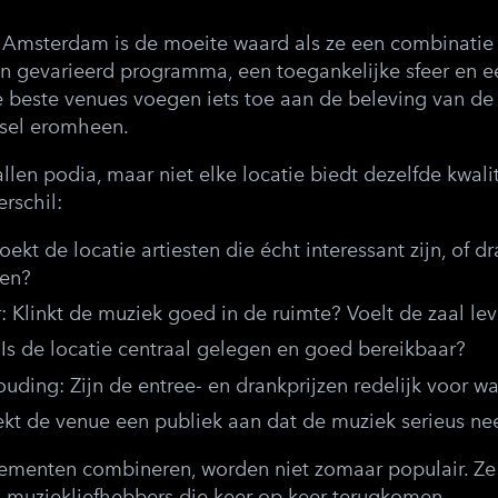
n Amsterdam is de moeite waard als ze een combinatie
en gevarieerd programma, een toegankelijke sfeer en e
 beste venues voegen iets toe aan de beleving van de m
lsel eromheen.
llen podia, maar niet elke locatie biedt dezelfde kwali
rschil:
ekt de locatie artiesten die écht interessant zijn, of d
en?
:
Klinkt de muziek goed in de ruimte? Voelt de zaal le
Is de locatie centraal gelegen en goed bereikbaar?
houding:
Zijn de entree- en drankprijzen redelijk voor wat
ekt de venue een publiek aan dat de muziek serieus n
lementen combineren, worden niet zomaar populair. Z
muziekliefhebbers die keer op keer terugkomen.