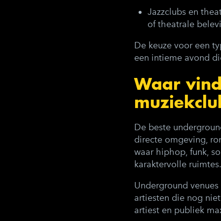
Jazzclubs en thea
of theatrale belev
De keuze voor een typ
een intieme avond di
Waar vind
muziekclu
De beste underground
directe omgeving, ron
waar hiphop, funk, so
karaktervolle ruimtes
Underground venues 
artiesten die nog nie
artiest en publiek m