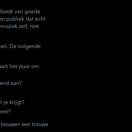
 biedt van goede
en publiek dat echt
uziek zelf, niet
teit. De volgende
raait het puur om
vend aan?
 je krijgt?
eemt?
e bouwen een trouwe