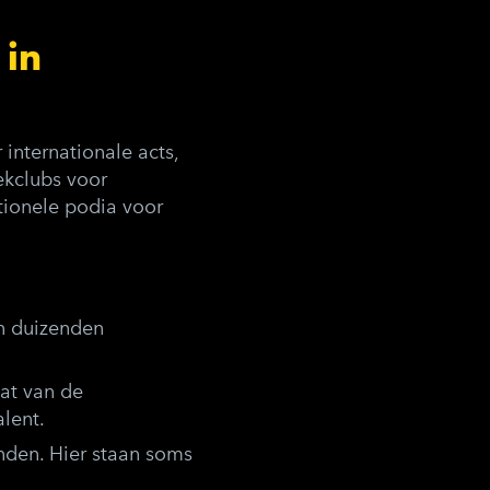
 in
internationale acts,
kclubs voor
tionele podia voor
n duizenden
at van de
lent.
nden. Hier staan soms