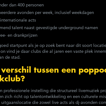
inder dan 400 personen
erdere avonden per week, inclusief weekdagen
internationale acts
mend talent naast gevestigde underground namen
ree- en drankprijzen
goed startpunt als je op zoek bent naar dit soort locat
ion vind je daar clubs die al jaren een vaste plek inne
n de stad.
 verschil tussen een popp
kclub?
 professionele instelling die structureel livemuziek p
n zich richt op talentontwikkeling en een culturele mi
 uitgaanslocatie die zowel live acts als dj-avonden c