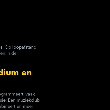
ies. Op loopafstand
men in de
odium en
rogrammeert, vaak
ssie. Een muziekclub
ombineert en meer