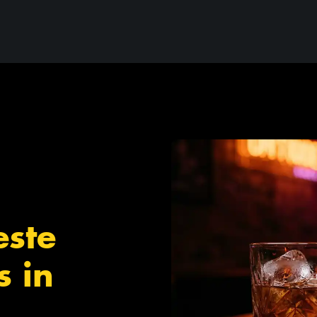
este
s in