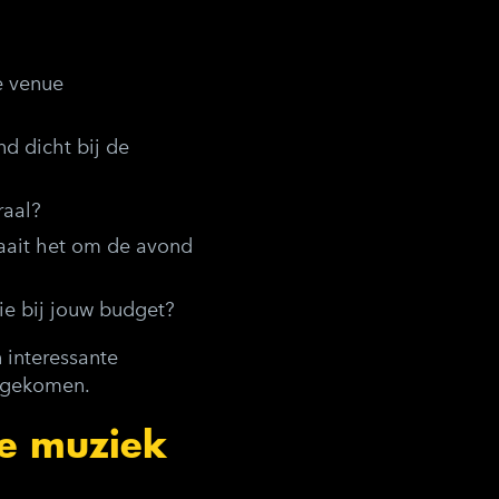
ke venue
d dicht bij de
raal?
draait het om de avond
ie bij jouw budget?
 interessante
engekomen.
ve muziek