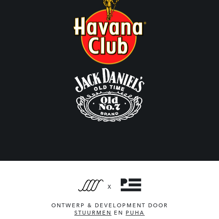
X
ONTWERP & DEVELOPMENT DOOR
STUURMEN
EN
PUHA