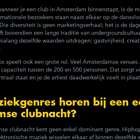
 wanneer je een club in Amsterdam binnenstapt, is de 
ernationale bezoekers staan naast elkaar op de dansvlo
ie diversiteit is geen marketingverhaal; het is de dagel
t bovendien een lange traditie van undergroundcultuur
ialang dezelfde waarden uitdragen: gastvrijheid, creati
.
bs speelt ook een grote rol. Veel Amsterdamse venues 
 capaciteit tussen de 200 en 500 personen. Dat zorgt v
traal staat en je de artiest daadwerkelijk voelt in pla
iekgenres horen bij een e
se clubnacht?
e clubnacht kent geen enkel dominant genre. Hiphop, 
ktronische muziek wisselen elkaar af binnen dezelfde 