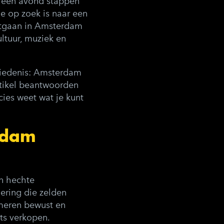
 een avond stappen
ie op zoek is naar een
itgaan in Amsterdam
ultuur, muziek en
hiedenis: Amsterdam
artikel beantwoorden
ies weet wat je kunt
rdam
n hechte
ering die zelden
meren bewust en
ets verkopen.