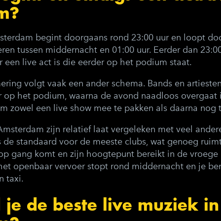
m?
terdam begint doorgaans rond 23:00 uur en loopt door
ren tussen middernacht en 01:00 uur. Eerder dan 23:00 
r een live act is die eerder op het podium staat.
ing volgt vaak een ander schema. Bands en artiesten
r op het podium, waarna de avond naadloos overgaat i
m zowel een live show mee te pakken als daarna nog 
 Amsterdam zijn relatief laat vergeleken met veel ande
is de standaard voor de meeste clubs, wat genoeg ruim
p gang komt en zijn hoogtepunt bereikt in de vroege 
 het openbaar vervoer stopt rond middernacht en je b
 taxi.
je de beste live muziek in