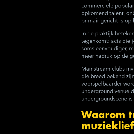
commerciële popularit
opkomend talent, onb
primair gericht is op
In de praktijk beteke
tegenkomt: acts die j
soms eenvoudiger, ma
meer nadruk op de ge
Mainstream clubs inv
die breed bekend zijn
voorspelbaarder word
underground venue d
undergroundscene is w
Waarom tr
muzieklief