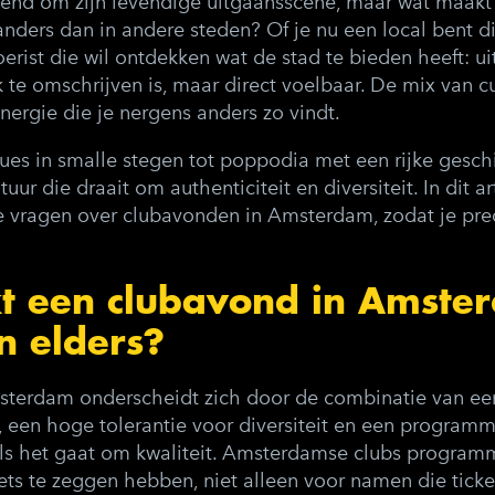
end om zijn levendige uitgaansscene, maar wat maakt
anders dan in andere steden? Of je nu een local bent d
oerist die wil ontdekken wat de stad te bieden heeft:
u
jk te omschrijven is, maar direct voelbaar. De mix van c
ergie die je nergens anders zo vindt.
es in smalle stegen tot poppodia met een rijke gesc
uur die draait om authenticiteit en diversiteit. In dit 
 vragen over clubavonden in Amsterdam, zodat je prec
 een clubavond in Amste
n elders?
sterdam onderscheidt zich door de combinatie van ee
en hoge tolerantie voor diversiteit en een programm
ls het gaat om kwaliteit. Amsterdamse clubs program
iets te zeggen hebben, niet alleen voor namen die tick