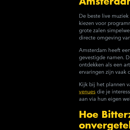
Amsterda
De beste live muziek
kiezen voor programm
grote zalen simpelwe
directe omgeving van
Amsterdam heeft een 
gevestigde namen. Di
ontdekken als een art
ervaringen zijn vaak 
Kijk bij het plannen 
venues
die je interes
aan via hun eigen web
Hoe Bitte
onvergete