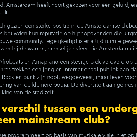
d. Amsterdam heeft nooit gekozen voor één geluid, en 
udt.
ch gezien een sterke positie in de Amsterdamse clubcu
s bouwden hun reputatie op hiphopavonden die uitgro
ouwe community. Tegelijkertijd is er altijd ruimte gewee
ssen bij de warme, menselijke sfeer die Amsterdam uits
Afrobeats en Amapiano een stevige plek veroverd op
res trekken een jong en internationaal publiek aan da
 Rock en punk zijn nooit weggeweest, maar leven voora
ng van de kleinere podia. De diversiteit aan genres i
king van de stad zelf.
 verschil tussen een unde
een mainstream club?
e programmeert op basis van muzikale visie, niet op 