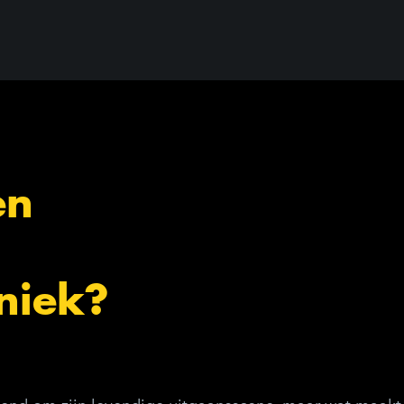
en
niek?