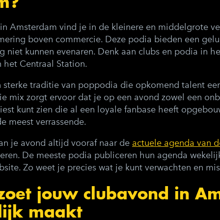
m?
 in Amsterdam vind je in de kleinere en middelgrote v
ering boven commercie. Deze podia bieden een gelui
g niet kunnen evenaren. Denk aan clubs en podia in he
 het Centraal Station.
sterke traditie van poppodia die opkomend talent ee
e mix zorgt ervoor dat je op een avond zowel een onb
iest kunt zien die al een loyale fanbase heeft opgebou
de meest verrassende.
van je avond altijd vooraf naar de
actuele agenda van 
seren. De meeste podia publiceren hun agenda wekelijk
site. Zo weet je precies wat je kunt verwachten en mis 
rzoet jouw clubavond in A
lijk maakt