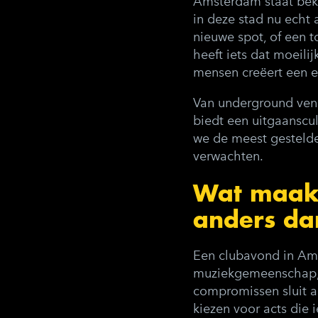
Amsterdam staat bek
in deze stad nu echt 
nieuwe spot, of een t
heeft iets dat moeili
mensen creëert een en
Van underground venu
biedt een uitgaanscult
we de meest gestelde
verwachten.
Wat maakt
anders da
Een clubavond in Am
muziekgemeenschap, e
compromissen sluit a
kiezen voor acts die 