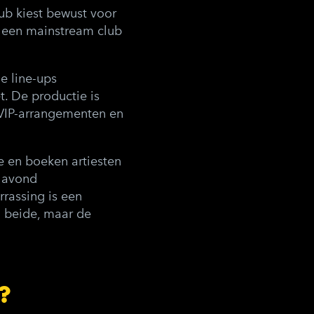
lub kiest bewust voor
l een mainstream club
e line-ups
t. De productie is
 VIP-arrangementen en
e en boeken artiesten
e avond
rassing is een
 beide, maar de
?