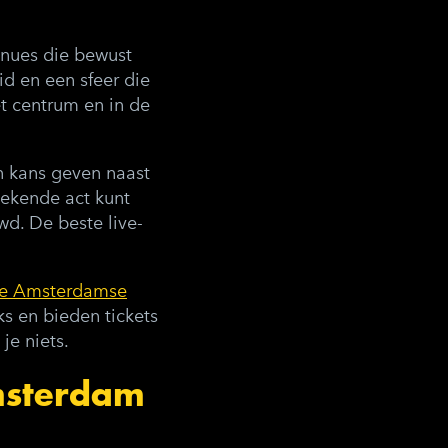
enues die bewust
d en een sfeer die
t centrum en in de
n kans geven naast
ekende act kunt
wd. De beste live-
de Amsterdamse
s en bieden tickets
je niets.
msterdam