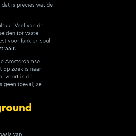
dat is precies wat de
ltuur. Veel van de
eiden tot vaste
st voor funk en soul,
traalt.
 de Amsterdamse
t op zoek is naar
l voort in de
s geen toeval; ze
rground
basis van