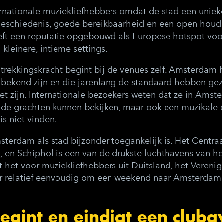
rnationale muziekliefhebbers omdat de stad een uniek
geschiedenis, goede bereikbaarheid en een open houd
eft een reputatie opgebouwd als Europese hotspot voo
n kleinere, intieme settings.
trekkingskracht begint bij de venues zelf. Amsterdam 
 bekend zijn en die jarenlang de standaard hebben gez
 zijn. Internationale bezoekers weten dat ze in Amste
de grachten kunnen bekijken, maar ook een muzikale 
s niet vinden.
terdam als stad bijzonder toegankelijk is. Het Centraa
 en Schiphol is een van de drukste luchthavens van he
het voor muziekliefhebbers uit Duitsland, het Verenigd
r relatief eenvoudig om een weekend naar Amsterdam t
egint en eindigt een cluba