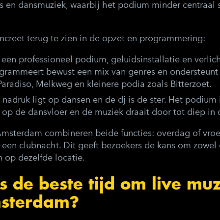
ets en dansmuziek, waarbij het podium minder centraal 
oncreet terug te zien in de opzet en programmering:
t een professioneel podium, geluidsinstallatie en verlich
ogrammeert bewust een mix van genres en ondersteunt
Paradiso, Melkweg en kleinere podia zoals Bitterzoet.
e nadruk ligt op dansen en de dj is de ster. Het podium i
t op de dansvloer en de muziek draait door tot diep in 
msterdam combineren beide functies: overdag of vroe
a een clubnacht. Dit geeft bezoekers de kans om zowel 
 op dezelfde locatie.
 de beste tijd om live muz
msterdam?