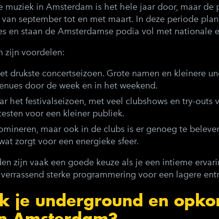
ive muziek in Amsterdam is het hele jaar door, maar d
r, van september tot en met maart. In deze periode plan
s en staan de Amsterdamse podia vol met nationale en
n zijn voordelen:
het drukste concertseizoen. Grote namen en kleinere u
enues door de week en in het weekend.
ar het festivalseizoen, met veel clubshows en try-outs 
esten voor een kleiner publiek.
 domineren, maar ook in de clubs is er genoeg te beleven
wat zorgt voor een energieke sfeer.
 zijn vaak een goede keuze als je een intieme ervarin
verrassend sterke programmering voor een lagere entr
k je underground en opk
 in Amsterdam?