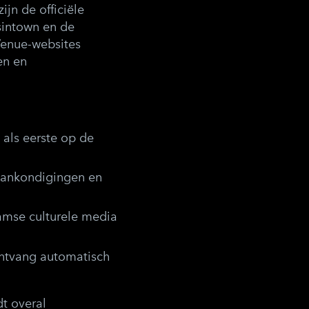
jn de officiële
sintown en de
Venue-websites
en en
:
m als eerste op de
 aankondigingen en
amse culturele media
ontvang automatisch
t overal