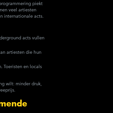
e programmering piekt
nen veel artiesten
 internationale acts.
nderground acts vullen
van artiesten die hun
. Toeristen en locals
g wilt: minder druk,
eeprijs.
omende