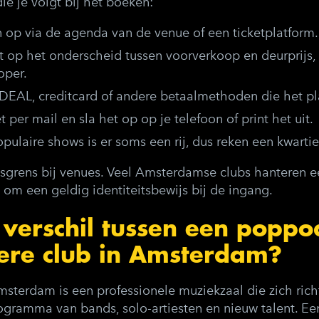
ie je volgt bij het boeken:
n op
via de agenda van de venue of een ticketplatform.
et op het onderscheid tussen voorverkoop en deurprijs,
oper.
iDEAL, creditcard of andere betaalmethoden die het pl
t
per mail en sla het op op je telefoon of print het uit.
populaire shows is er soms een rij, dus reken een kwartier
jdsgrens bij venues. Veel Amsterdamse clubs hanteren 
 om een geldig identiteitsbewijs bij de ingang.
 verschil tussen een popp
iere club in Amsterdam?
terdam is een professionele muziekzaal die zich rich
gramma van bands, solo-artiesten en nieuw talent. Een 