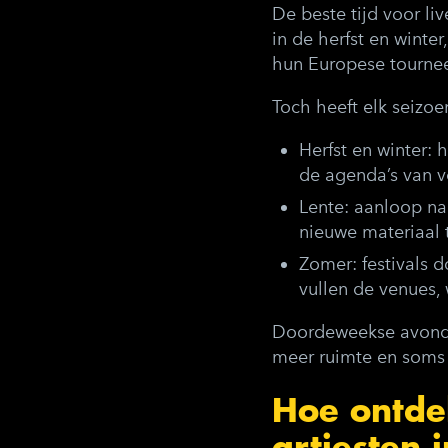
De beste tijd voor l
in de herfst en winte
hun Europese tournee
Toch heeft elk seizoe
Herfst en winter
: 
de agenda’s van v
Lente
: aanloop na
nieuwe materiaal t
Zomer
: festivals
vullen de venues, 
Doordeweekse avonden
meer ruimte en soms 
Hoe ontde
artiesten