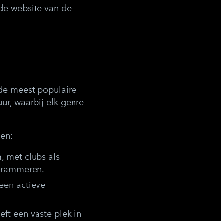
de website van de
 de meest populaire
ur, waarbij elk genre
en:
, met clubs als
ogrammeren.
 een actieve
eft een vaste plek in