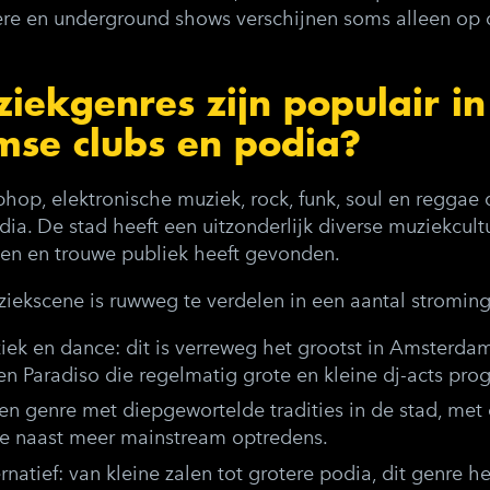
re en underground shows verschijnen soms alleen op 
iekgenres zijn populair in
se clubs en podia?
hop, elektronische muziek, rock, funk, soul en reggae
dia. De stad heeft een uitzonderlijk diverse muziekcultu
kken en trouwe publiek heeft gevonden.
kscene is ruwweg te verdelen in een aantal stroming
iek en dance
: dit is verreweg het grootst in Amsterdam
en Paradiso die regelmatig grote en kleine dj-acts pr
een genre met diepgewortelde tradities in de stad, met
e naast meer mainstream optredens.
rnatief
: van kleine zalen tot grotere podia, dit genre he