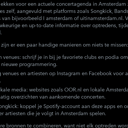
ekken voor een actuele concertagenda in Amsterdam zi
es zelf, aangevuld met platforms zoals Songkick, Band
’s van bijvoorbeeld I amsterdam of uitinamsterdam.nl. 
keurige en up-to-date informatie over optredens, tijd
.
 zijn er een paar handige manieren om niets te missen
n venues
: schrijf je in bij je favoriete clubs en podia o
n nieuwe programmering.
lg venues en artiesten op Instagram en Facebook voor
.
okale media
: websites zoals OOR.nl en lokale Amsterd
matig overzichten van aankomende concerten.
ongkick
: koppel je Spotify-account aan deze apps en 
 artiesten die je volgt in Amsterdam spelen.
e bronnen te combineren, want niet elk optreden word