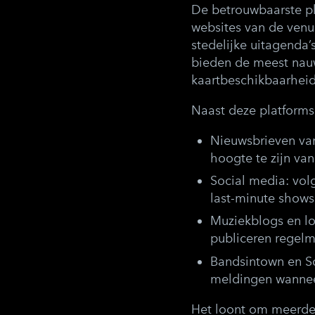
De betrouwbaarste pl
websites van de venu
stedelijke uitagenda
bieden de meest nauw
kaartbeschikbaarheid
Naast deze platforms
Nieuwsbrieven va
hoogte te zijn va
Social media
: vo
last-minute shows
Muziekblogs en l
publiceren regel
Bandsintown en S
meldingen wanneer
Het loont om meerder