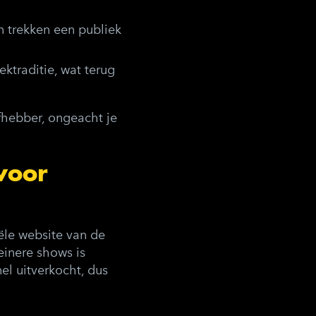
n trekken een publiek
ektraditie, wat terug
fhebber, ongeacht je
voor
ële website van de
einere shows is
l uitverkocht, dus