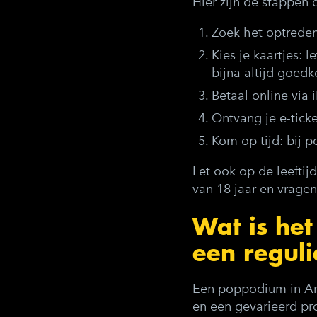
Hier zijn de stappen d
Zoek het optrede
Kies je kaartjes
: l
bijna altijd goedk
Betaal online
via 
Ontvang je e-ticke
Kom op tijd
: bij 
Let ook op de leefti
van 18 jaar en vragen
Wat is het
een regul
Een poppodium in Ams
en een gevarieerd pro