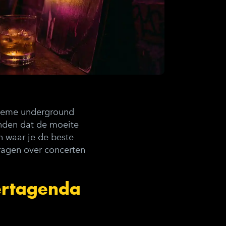
tieme underground
inden dat de moeite
en waar je de beste
vragen over
concerten
ertagenda