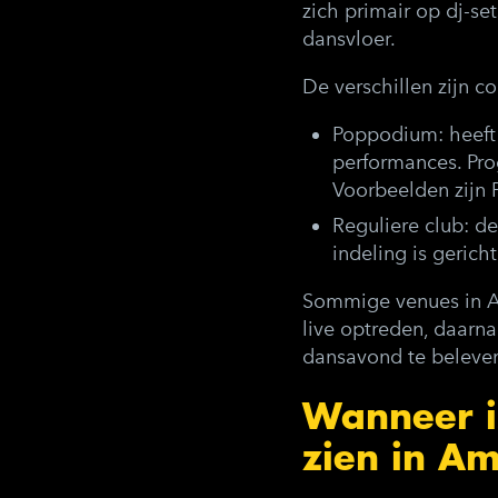
zich primair op dj-s
dansvloer.
De verschillen zijn c
Poppodium
: heef
performances. Pr
Voorbeelden zijn 
Reguliere club
: d
indeling is gerich
Sommige venues in A
live optreden, daarn
dansavond te beleven
Wanneer is
zien in A